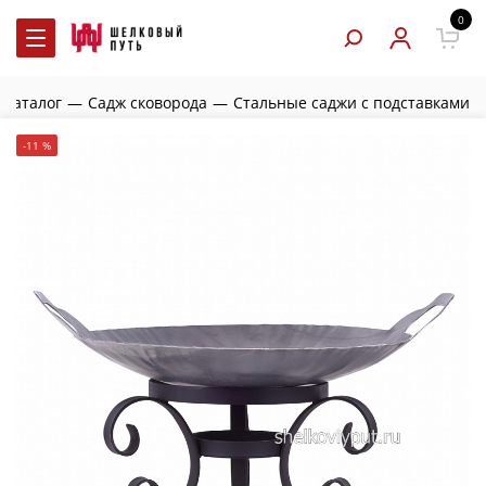
0
Каталог
—
Садж сковорода
—
Стальные саджи с подставками
-11 %