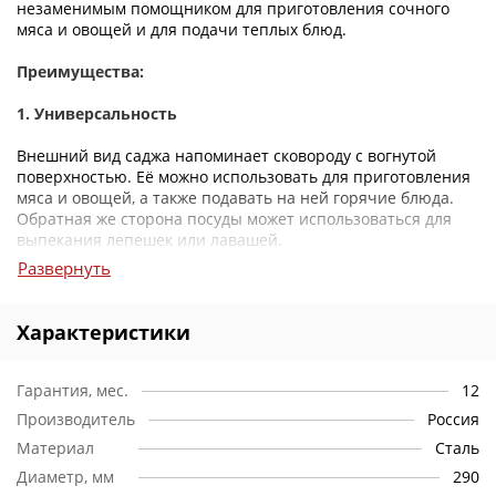
незаменимым помощником для приготовления сочного
мяса и овощей и для подачи теплых блюд.
Преимущества:
1. Универсальность
Внешний вид саджа напоминает сковороду с вогнутой
поверхностью. Её можно использовать для приготовления
мяса и овощей, а также подавать на ней горячие блюда.
Обратная же сторона посуды может использоваться для
выпекания лепешек или лавашей.
Развернуть
2. Уникальность конструкции
Необычная конструкция саджа способствует тому, что
Характеристики
пища на нем долго остается горячей.
3. Легкость
Гарантия, мес.
12
Производитель
Россия
Данная модель изготовлена из стали. Благодаря этому
Материал
Сталь
прочному материалу, садж отличается легкостью и
удобством применения.
Диаметр, мм
290