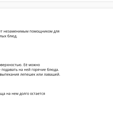
удет незаменимым помощником для
плых блюд.
оверхностью. Её можно
е подавать на ней горячие блюда.
 выпекания лепешек или лавашей.
ща на нем долго остается