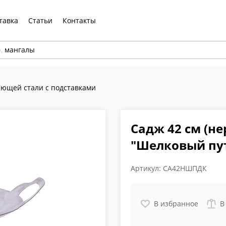
тавка
Статьи
Контакты
р,
мангалы
ющей стали с подставками
Садж 42 см (н
"Шелковый пут
Артикул:
СА42НШПДК
В избранное
В