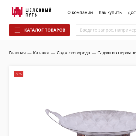
О компании
Как купить
Дос
КАТАЛОГ ТОВАРОВ
Введите запрос, наприме
Главная
—
Каталог
—
Садж сковорода
—
Саджи из нержаве
-9 %