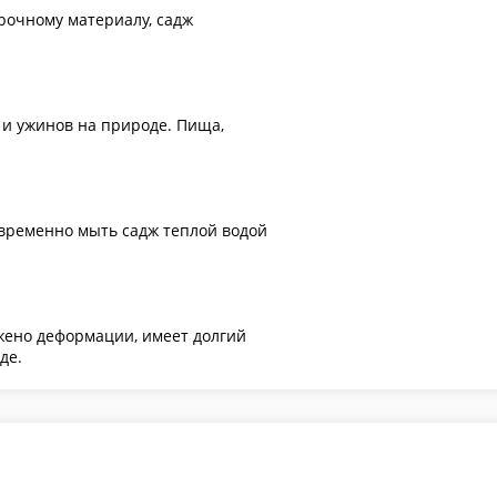
прочному материалу, садж
 и ужинов на природе. Пища,
евременно мыть садж теплой водой
ржено деформации, имеет долгий
де.