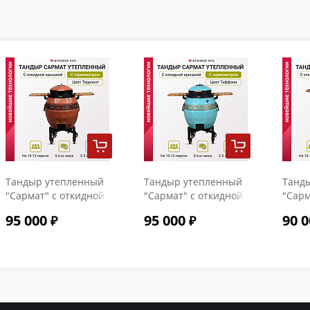
Тандыр утепленный
Тандыр утепленный
Танд
"Сармат" с откидной
"Сармат" с откидной
"Сарм
крышкой и
крышкой и
крыш
95 000
95 000
90 0
термометром цвет
термометром цвет
терм
Терракот
Тиффани