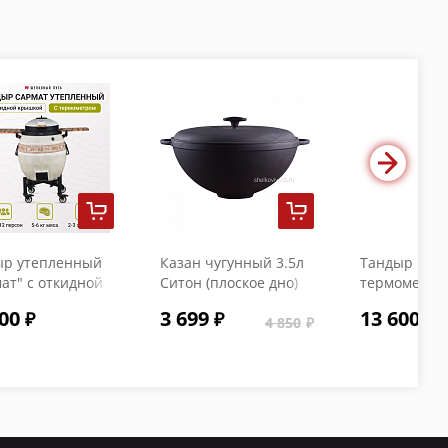
ыр утепленный
Казан чугунный 3.5л
Тандыр "Коч
ат" с откидной
Ситон (плоское дно)
термометро
кой и
с чугунной крышкой
00
3 699
13 600
ометром
4 850