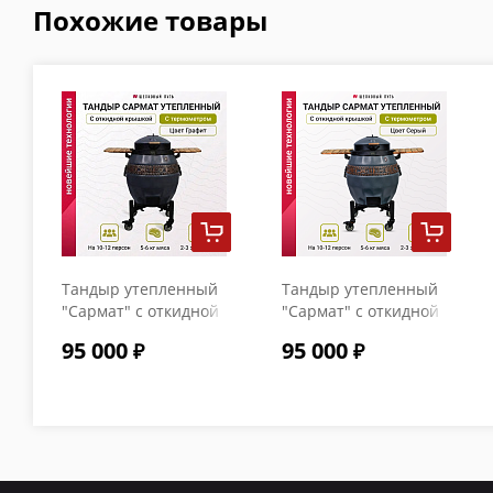
Похожие товары
Тандыр утепленный
Тандыр утепленный
"Сармат" с откидной
"Сармат" с откидной
крышкой и
крышкой и
95 000
95 000
термометром цвет
термометром цвет
Графит
Серый