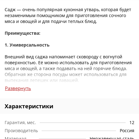
Садж — очень популярная кухонная утварь, которая будет
незаменимым помощником для приготовления сочного
мяса и овощей и для подачи теплых блюд.
Преимущества:
1. Универсальность
Внешний вид саджа напоминает сковороду с вогнутой
поверхностью. Её можно использовать для приготовления
мяса и овощей, а также подавать на ней горячие блюда.
Обратная же сторона посуды может использоваться для
выпекания лепешек или лавашей.
Развернуть
2. Уникальность конструкции
Необычная конструкция саджа способствует тому, что
Характеристики
пища на нем долго остается горячей.
3. Легкость
Гарантия, мес.
12
Производитель
Россия
Данная модель изготовлена из стали. Благодаря этому
Материал
Нержавеющая сталь