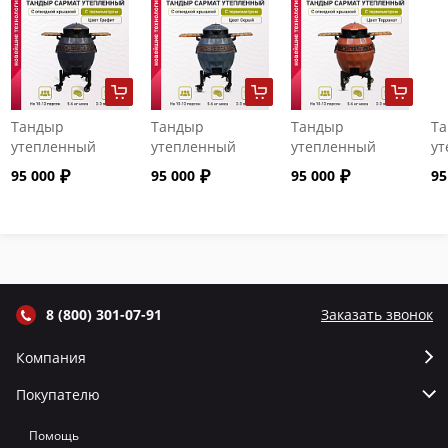
Тандыр
Тандыр
Тандыр
Т
утепленный
утепленный
утепленный
ут
"Сармат" с
"Сармат" с
"Сармат" с
"С
95 000
95 000
95 000
95
откидной
откидной
откидной
от
крышкой и
крышкой и
крышкой и
кр
термометром
термометром
термометром
т
цвет Графит
цвет Серый
цвет Терракот
цв
8 (800) 301-07-91
Заказать звонок
Компания
Покупателю
Помощь