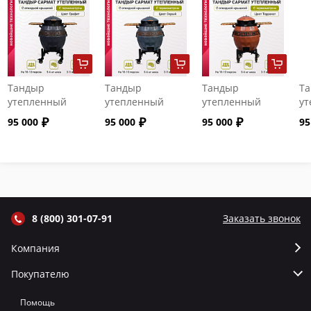
Тандыр
Тандыр
Тандыр
Т
утепленный
утепленный
утепленный
ут
"Сармат" с
"Сармат" с
"Сармат" с
"С
95 000
95 000
95 000
95
откидной
откидной
откидной
от
крышкой и
крышкой и
крышкой и
кр
термометром
термометром
термометром
т
цвет Графит
цвет Серый
цвет Терракот
цв
8 (800) 301-07-91
Заказать звонок
Компания
Покупателю
Помощь