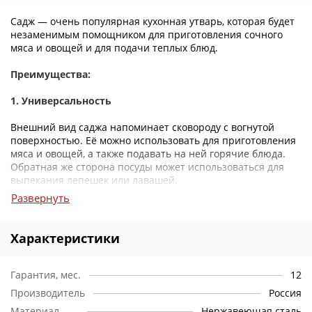
Садж — очень популярная кухонная утварь, которая будет
незаменимым помощником для приготовления сочного
мяса и овощей и для подачи теплых блюд.
Преимущества:
1. Универсальность
Внешний вид саджа напоминает сковороду с вогнутой
поверхностью. Её можно использовать для приготовления
мяса и овощей, а также подавать на ней горячие блюда.
Обратная же сторона посуды может использоваться для
выпекания лепешек или лавашей.
Развернуть
2. Уникальность конструкции
Необычная конструкция саджа способствует тому, что
Характеристики
пища на нем долго остается горячей.
3. Легкость
Гарантия, мес.
12
Производитель
Россия
Данная модель изготовлена из стали. Благодаря этому
Материал
Нержавеющая сталь