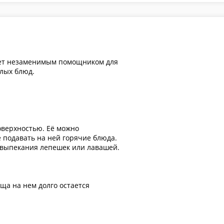
удет незаменимым помощником для
плых блюд.
оверхностью. Её можно
е подавать на ней горячие блюда.
 выпекания лепешек или лавашей.
ща на нем долго остается