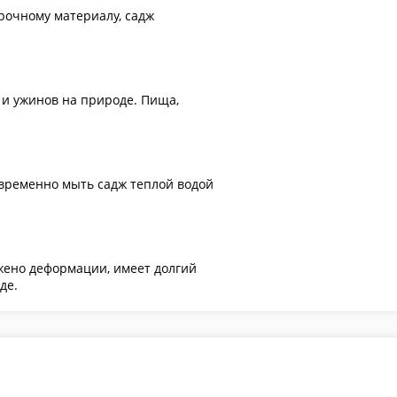
прочному материалу, садж
 и ужинов на природе. Пища,
евременно мыть садж теплой водой
ржено деформации, имеет долгий
де.