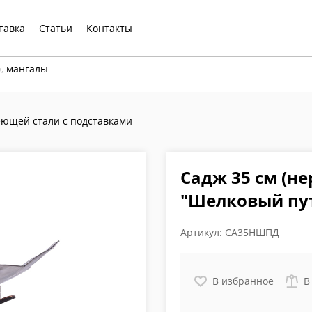
тавка
Статьи
Контакты
р,
мангалы
ющей стали с подставками
Садж 35 см (н
"Шелковый пут
Артикул:
СА35НШПД
В избранное
В