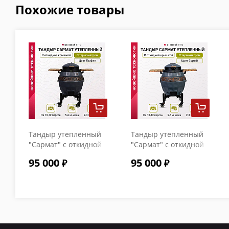
Похожие товары
Тандыр утепленный
Тандыр утепленный
"Сармат" с откидной
"Сармат" с откидной
крышкой и
крышкой и
95 000
95 000
термометром цвет
термометром цвет
Графит
Серый