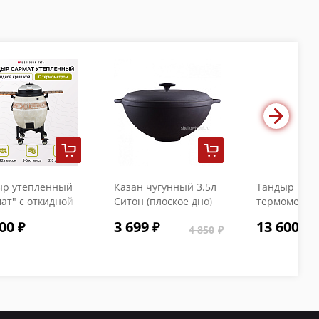
ыр утепленный
Казан чугунный 3.5л
Тандыр "Коч
ат" с откидной
Ситон (плоское дно)
термометро
кой и
с чугунной крышкой
00
3 699
13 600
ометром
4 850