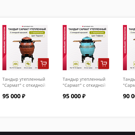
Тандыр утепленный
Тандыр утепленный
Танд
"Сармат" с откидной
"Сармат" с откидной
"Сарм
крышкой и
крышкой и
крыш
95 000
95 000
90 0
термометром цвет
термометром цвет
терм
Терракот
Тиффани