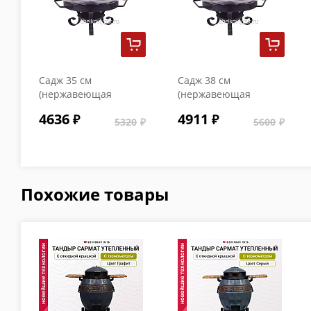
Садж 35 см
Садж 38 см
(нержавеющая
(нержавеющая
сталь) + подставка
сталь) + подставка
4636
4911
"Стамбул"
5320
"Стамбул"
5600
Похожие товары