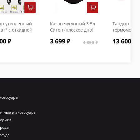
ыр утепленный
Казан чугунный 3.5л
Тандыр "Коч
ат" с откидной
Ситон (плоское дно)
термометро
кой и
с чугунной крышкой
00
3 699
13 600
ометром
4 850
ксессуары
ачные и аксессуары
порики
орода
осуда