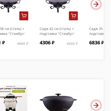
38 см (сталь) +
Садж 42 см (сталь) +
Садж 35 см (
авка "Стамбул"
подставка "Стамбул"
подставка "
1
4306
6836
4000
4360