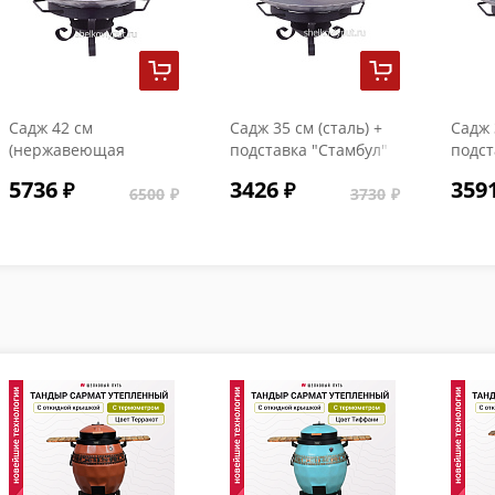
Садж 42 см
Садж 35 см (сталь) +
Садж 
(нержaвеющая
подставка "Стамбул"
подст
сталь) + подставка
5736
3426
359
"Стамбул"
6500
3730