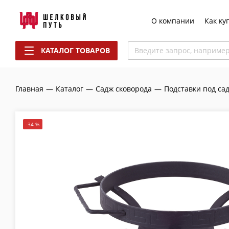
О компании
Как ку
КАТАЛОГ ТОВАРОВ
Введите запрос, наприме
Главная
—
Каталог
—
Садж сковорода
—
Подставки под са
-34 %