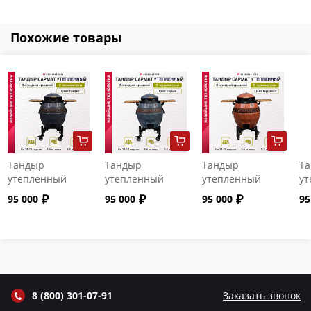
Похожие товары
Тандыр
Тандыр
Тандыр
Т
утепленный
утепленный
утепленный
ут
"Сармат" с
"Сармат" с
"Сармат" с
"С
95 000
95 000
95 000
95
откидной
откидной
откидной
от
крышкой и
крышкой и
крышкой и
кр
термометром
термометром
термометром
т
цвет Графит
цвет Серый
цвет Терракот
цв
8 (800) 301-07-91
Заказать звонок