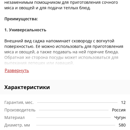
незаменимым помощником для приготовления сочного
мяса и овощей и для подачи теплых блюд.
Преимущества:
1. Универсальность
Внешний вид саджа напоминает сковороду с вогнутой
поверхностью. Её можно использовать для приготовления
мяса и овощей, а также подавать на ней горячие блюда.
Обратная же сторона посуды может использоваться для
выпекания лепешек или лавашей.
Развернуть
2. Уникальность конструкции
Необычная конструкция саджа способствует тому, что
Характеристики
пища на нем долго остается горячей.
3. Легкость
Гарантия, мес.
12
Производитель
Россия
Данная модель изготовлена из стали. Благодаря этому
Материал
Чугун
прочному материалу, садж отличается легкостью и
удобством применения.
Диаметр, мм
580