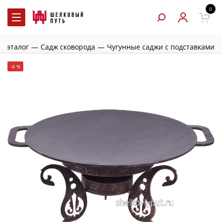
0
Каталог
—
Садж сковорода
—
Чугунные саджи с подставками
-4 %