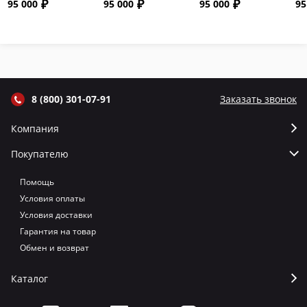
95 000
95 000
95 000
95
откидной
откидной
откидной
от
крышкой и
крышкой и
крышкой и
кр
термометром
термометром
термометром
т
цвет Графит
цвет Серый
цвет Терракот
цв
8 (800) 301-07-91
Заказать звонок
Компания
Покупателю
Помощь
Условия оплаты
Условия доставки
Гарантия на товар
Обмен и возврат
Каталог