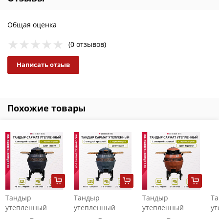
Общая оценка
(0 отзывов)
Написать отзыв
Похожие товары
Тандыр
Тандыр
Тандыр
Т
утепленный
утепленный
утепленный
ут
"Сармат" с
"Сармат" с
"Сармат" с
"С