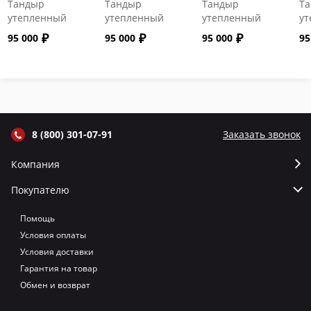
Тандыр
Тандыр
Тандыр
Т
утепленный
утепленный
утепленный
ут
"Сармат" с
"Сармат" с
"Сармат" с
"С
95 000
95 000
95 000
95
откидной
откидной
откидной
от
крышкой и
крышкой и
крышкой и
кр
термометром
термометром
термометром
т
цвет Графит
цвет Серый
цвет Терракот
цв
8 (800) 301-07-91
Заказать звонок
Компания
Покупателю
Помощь
Условия оплаты
Условия доставки
Гарантия на товар
Обмен и возврат