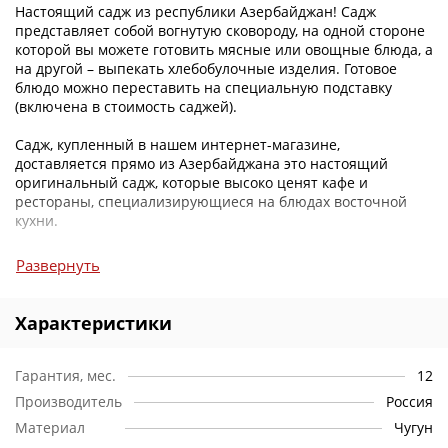
Настоящий садж из республики Азербайджан! Садж
представляет собой вогнутую сковороду, на одной стороне
которой вы можете готовить мясные или овощные блюда, а
на другой – выпекать хлебобулочные изделия. Готовое
блюдо можно переставить на специальную подставку
(включена в стоимость саджей).
Садж, купленный в нашем интернет-магазине,
доставляется прямо из Азербайджана это настоящий
оригинальный садж, которые высоко ценят кафе и
рестораны, специализирующиеся на блюдах восточной
кухни.
Пользоваться саджем можно и в квартире на газовой
Развернуть
плите, и на даче, используя специальную печь для казана
или мангал.
Характеристики
Гарантия, мес.
12
Производитель
Россия
Материал
Чугун