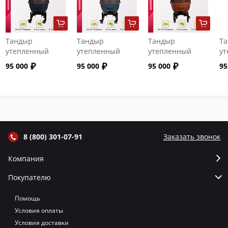
Тандыр
Тандыр
Тандыр
Т
утепленный
утепленный
утепленный
ут
"Сармат" с
"Сармат" с
"Сармат" с
"С
95 000
95 000
95 000
95
откидной
откидной
откидной
от
крышкой и
крышкой и
крышкой и
кр
термометром
термометром
термометром
т
цвет Графит
цвет Серый
цвет Терракот
цв
8 (800) 301-07-91
Заказать звонок
Компания
Покупателю
Помощь
Условия оплаты
Условия доставки