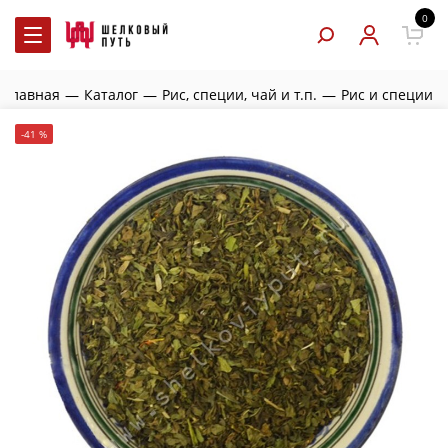
0
Главная
—
Каталог
—
Рис, специи, чай и т.п.
—
Рис и специи
-41 %