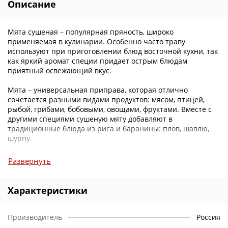
Описание
Мята сушеная – популярная пряность, широко
применяемая в кулинарии. Особенно часто траву
используют при приготовлении блюд восточной кухни, так
как яркий аромат специи придает острым блюдам
приятный освежающий вкус.
Мята – универсальная приправа, которая отлично
сочетается разными видами продуктов: мясом, птицей,
рыбой, грибами, бобовыми, овощами, фруктами. Вместе с
другими специями сушеную мяту добавляют в
традиционные блюда из риса и баранины: плов, шавлю,
шурпу.
К тому же, мята – незаменимый ингредиент знаменитого
Развернуть
турецкого чечевичного супа и грузинского лобио. Пряность
включают в состав горячих и холодных напитков, а также
десертов: тортов, пирожных, восточных сладостей,
Характеристики
мороженого, фруктовых салатов, муссов, кремов.
Производитель
Россия