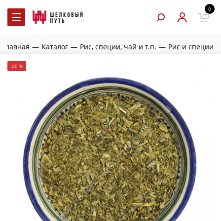
0
Главная
—
Каталог
—
Рис, специи, чай и т.п.
—
Рис и специи
-20 %