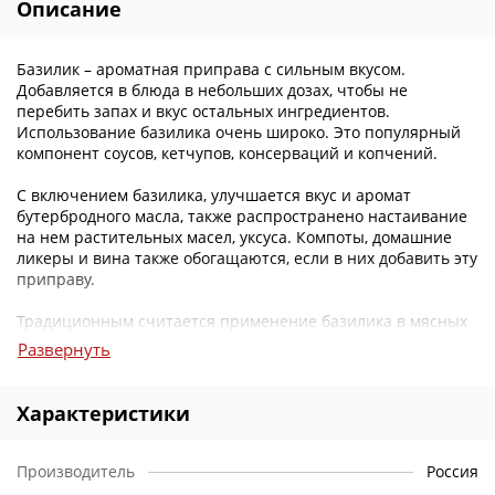
Описание
Базилик – ароматная приправа с сильным вкусом.
Добавляется в блюда в небольших дозах, чтобы не
перебить запах и вкус остальных ингредиентов.
Использование базилика очень широко. Это популярный
компонент соусов, кетчупов, консерваций и копчений.
С включением базилика, улучшается вкус и аромат
бутербродного масла, также распространено настаивание
на нем растительных масел, уксуса. Компоты, домашние
ликеры и вина также обогащаются, если в них добавить эту
приправу.
Традиционным считается применение базилика в мясных
блюдах, с морепродуктами, макаронами, омлетом, в
Развернуть
салатах.
Характеристики
Производитель
Россия