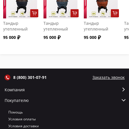
Тандыр
Тандыр
Тандыр
Т
утепленный
утепленный
утепленный
ут
"Сармат" с
"Сармат" с
"Сармат" с
"С
95 000
95 000
95 000
95
откидной
откидной
откидной
от
крышкой и
крышкой и
крышкой и
кр
термометром
термометром
термометром
т
цвет Графит
цвет Серый
цвет Терракот
цв
8 (800) 301-07-91
Заказать звонок
Компания
Покупателю
Помощь
Условия оплаты
Условия доставки