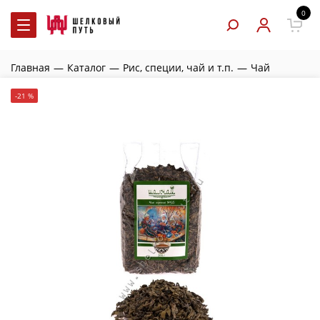
0
Главная
—
Каталог
—
Рис, специи, чай и т.п.
—
Чай
-21 %