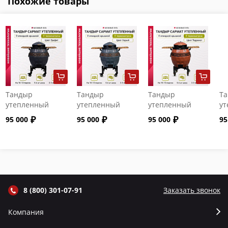
Похожие товары
Тандыр
Тандыр
Тандыр
Т
утепленный
утепленный
утепленный
ут
"Сармат" с
"Сармат" с
"Сармат" с
"С
95 000
95 000
95 000
95
откидной
откидной
откидной
от
крышкой и
крышкой и
крышкой и
кр
термометром
термометром
термометром
т
цвет Графит
цвет Серый
цвет Терракот
цв
8 (800) 301-07-91
Заказать звонок
Компания