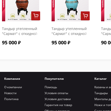
Тандыр утепленный
Тандыр утепленный
Танд
"Сармат" с откидной
"Сармат" с откидной
"Сарм
крышкой и
крышкой и
крыш
95 000
95 000
90 0
термометром цвет
термометром цвет
терм
Терракот
Тиффани
Компания
Покупателю
Каталог
О компании
Помощь
Казаны и а
Новости
Условия оплаты
Тандыры
Политика
Условия доставки
Мангалы д
Гарантия на товар
Ножи и то
Обмен и возврат
Садж сков