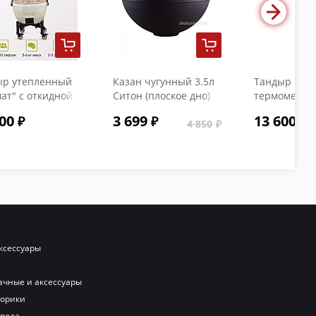
ыр утепленный
Казан чугунный 3.5л
Тандыр "Коч
ат" с откидной
Ситон (плоское дно)
термометро
кой и
с чугунной крышкой
00
3 699
13 600
ометром
4 850
ксессуары
ачные и аксессуары
порики
орода