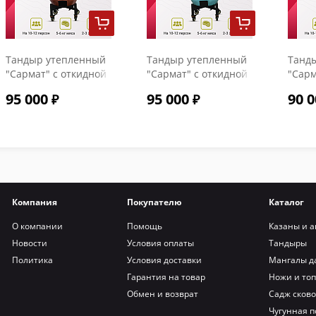
Тандыр утепленный
Тандыр утепленный
Танд
"Сармат" с откидной
"Сармат" с откидной
"Сарм
крышкой и
крышкой и
крыш
95 000
95 000
90 0
термометром цвет
термометром цвет
терм
Терракот
Тиффани
Компания
Покупателю
Каталог
О компании
Помощь
Казаны и а
Новости
Условия оплаты
Тандыры
Политика
Условия доставки
Мангалы д
Гарантия на товар
Ножи и то
Обмен и возврат
Садж сков
Чугунная п