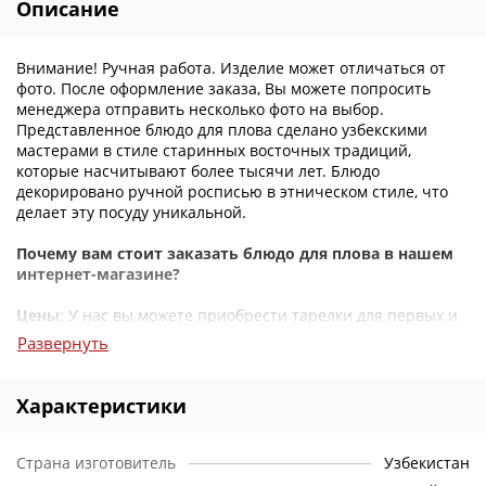
Описание
Внимание! Ручная работа. Изделие может отличаться от
фото. После оформление заказа, Вы можете попросить
менеджера отправить несколько фото на выбор.
Представленное блюдо для плова сделано узбекскими
мастерами в стиле старинных восточных традиций,
которые насчитывают более тысячи лет. Блюдо
декорировано ручной росписью в этническом стиле, что
делает эту посуду уникальной.
Почему вам стоит заказать блюдо для плова в нашем
интернет-магазине?
Цены
: У нас вы можете приобрести тарелки для первых и
вторых блюд, закусок и десерта в восточном стиле на
Развернуть
любой вкус по самым доступным ценам.
Консультации
: Если у вас возникнут вопросы
Характеристики
ассортименту, вы можете позвонить нам, и наши
консультанты обязательно помогут вам с выбором и
предоставят всю необходимую информацию.
Страна изготовитель
Узбекистан