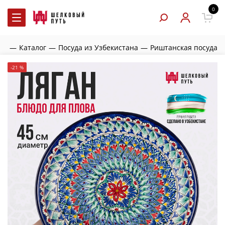
0
ая
—
Каталог
—
Посуда из Узбекистана
—
Риштанская посуда
-21 %