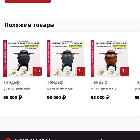
Похожие товары
Тандыр
Тандыр
Тандыр
Т
утепленный
утепленный
утепленный
ут
"Сармат" с
"Сармат" с
"Сармат" с
"С
95 000
95 000
95 000
95
откидной
откидной
откидной
от
крышкой и
крышкой и
крышкой и
кр
термометром
термометром
термометром
т
цвет Графит
цвет Серый
цвет Терракот
цв