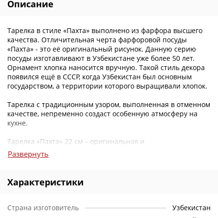
Описание
Тарелка в стиле «Пахта» выполнено из фарфора высшего
качества. Отличительная черта фарфоровой посуды
«Пахта» - это её оригинальный рисунок. Данную серию
посуды изготавливают в Узбекистане уже более 50 лет.
Орнамент хлопка наносится вручную. Такой стиль декора
появился ещё в СССР, когда Узбекистан был основным
государством, а территории которого выращивали хлопок.
Тарелка с традиционным узором, выполненная в отменном
качестве, непременно создаст особенную атмосферу на
кухне.
Тарелка «Пахта» 22 см – оригинальная и
высококачественная посуда, которая отлично подойдет как
Развернуть
для ежедневного применения, так и для праздников.
Почему вам стоит заказать тарелку “Пахта”в нашем
Характеристики
интернет-магазине?
Цены
: У нас вы можете приобрести чайные и столовые
Страна изготовитель
Узбекистан
сервизы, тарелки, блюда, салатницы, конфетницы многое