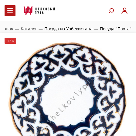
лавная
—
Каталог
—
Посуда из Узбекистана
—
Посуда "Пахта"
-17 %