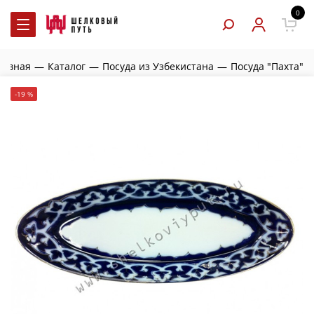
0
лавная
—
Каталог
—
Посуда из Узбекистана
—
Посуда "Пахта"
-19 %