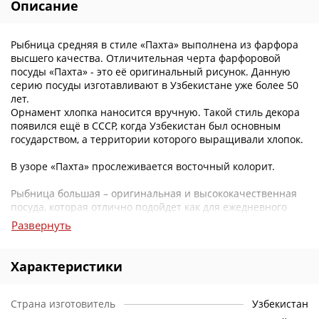
Описание
Рыбница средняя в стиле «Пахта» выполнена из фарфора
высшего качества. Отличительная черта фарфоровой
посуды «Пахта» - это её оригинальный рисунок. Данную
серию посуды изготавливают в Узбекистане уже более 50
лет.
Орнамент хлопка наносится вручную. Такой стиль декора
появился ещё в СССР, когда Узбекистан был основным
государством, а территории которого выращивали хлопок.
В узоре «Пахта» прослеживается восточный колорит.
Рыбница большая – оригинальная и высококачественная
посуда, которая отлично подойдет как для ежедневного
применения, так и для праздников.
Развернуть
Почему вам стоит заказать рыбницу среднюю в нашем
интернет-магазине?
Характеристики
Цены
: У нас вы можете приобрести чайные и столовые
сервизы, тарелки, блюда и многое другое в восточном
Страна изготовитель
Узбекистан
стиле на любой вкус по самым доступным ценам.