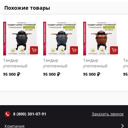
Похожие товары
Тандыр
Тандыр
Тандыр
Т
утепленный
утепленный
утепленный
ут
"Сармат" с
"Сармат" с
"Сармат" с
"С
95 000
95 000
95 000
95
откидной
откидной
откидной
от
крышкой и
крышкой и
крышкой и
кр
термометром
термометром
термометром
т
цвет Графит
цвет Серый
цвет Терракот
цв
8 (800) 301-07-91
Заказать звонок
Компания