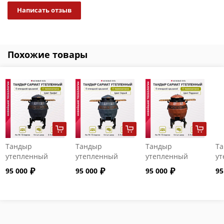
Написать отзыв
Похожие товары
Тандыр
Тандыр
Тандыр
Т
утепленный
утепленный
утепленный
ут
"Сармат" с
"Сармат" с
"Сармат" с
"С
95 000
95 000
95 000
95
откидной
откидной
откидной
от
крышкой и
крышкой и
крышкой и
кр
термометром
термометром
термометром
т
цвет Графит
цвет Серый
цвет Терракот
цв