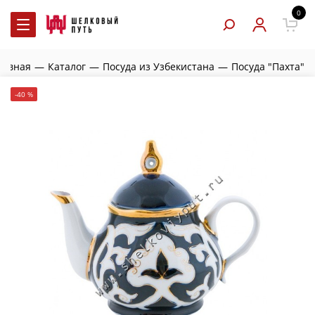
0
лавная
—
Каталог
—
Посуда из Узбекистана
—
Посуда "Пахта"
-40 %