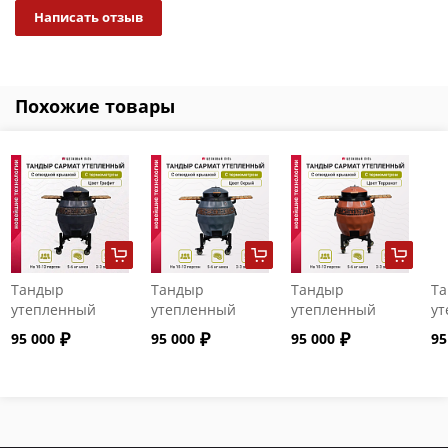
Написать отзыв
Похожие товары
Тандыр
Тандыр
Тандыр
Т
утепленный
утепленный
утепленный
ут
"Сармат" с
"Сармат" с
"Сармат" с
"С
95 000
95 000
95 000
95
откидной
откидной
откидной
от
крышкой и
крышкой и
крышкой и
кр
термометром
термометром
термометром
т
цвет Графит
цвет Серый
цвет Терракот
цв