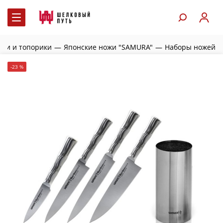
жи и топорики
—
Японские ножи "SAMURA"
—
Наборы ножей
-23 %