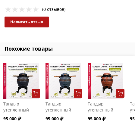
(0 отзывов)
Написать отзыв
Похожие товары
Тандыр
Тандыр
Тандыр
Т
утепленный
утепленный
утепленный
ут
"Сармат" с
"Сармат" с
"Сармат" с
"С
95 000
95 000
95 000
95
откидной
откидной
откидной
от
крышкой и
крышкой и
крышкой и
кр
термометром
термометром
термометром
т