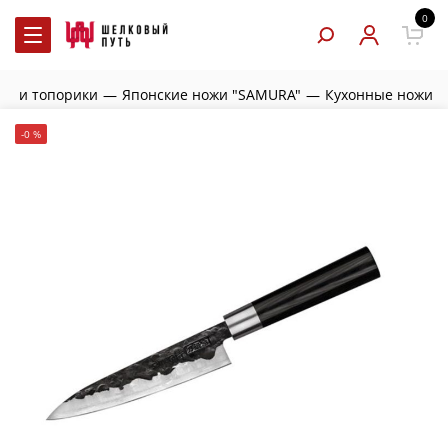
0
жи и топорики
—
Японские ножи "SAMURA"
—
Кухонные ножи
-0 %