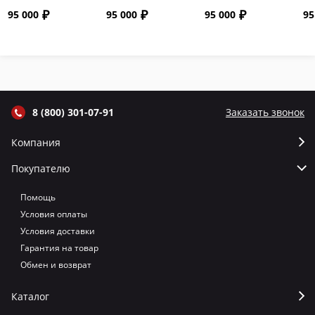
"Сармат" с
"Сармат" с
"Сармат" с
"С
95 000
95 000
95 000
95
откидной
откидной
откидной
от
крышкой и
крышкой и
крышкой и
кр
термометром
термометром
термометром
т
цвет Графит
цвет Серый
цвет Терракот
цв
8 (800) 301-07-91
Заказать звонок
Компания
Покупателю
Помощь
Условия оплаты
Условия доставки
Гарантия на товар
Обмен и возврат
Каталог