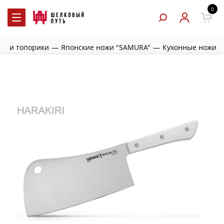
0
жи и топорики
—
Японские ножи "SAMURA"
—
Кухонные ножи