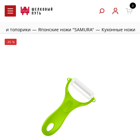
0
жи и топорики
—
Японские ножи "SAMURA"
—
Кухонные ножи
-35 %