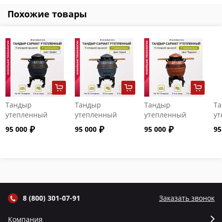
Похожие товары
Тандыр
Тандыр
Тандыр
Т
утепленный
утепленный
утепленный
ут
"Сармат" с
"Сармат" с
"Сармат" с
"С
95 000
95 000
95 000
95
откидной
откидной
откидной
от
крышкой и
крышкой и
крышкой и
кр
термометром
термометром
термометром
т
цвет Графит
цвет Серый
цвет Терракот
цв
8 (800) 301-07-91
Заказать звонок
Компания