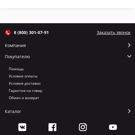
термометром
термометром
термометром
т
цвет Графит
цвет Серый
цвет Терракот
цв
8 (800) 301-07-91
Заказать звонок
Компания
Покупателю
Помощь
Условия оплаты
Условия доставки
Гарантия на товар
Обмен и возврат
Каталог