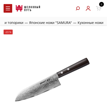
0
жи и топорики
—
Японские ножи "SAMURA"
—
Кухонные ножи
-23 %