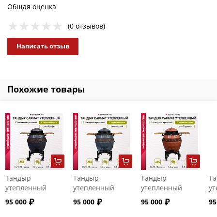
Общая оценка
(0 отзывов)
Написать отзыв
Похожие товары
Тандыр
Тандыр
Тандыр
Т
утепленный
утепленный
утепленный
ут
"Сармат" с
"Сармат" с
"Сармат" с
"С
95 000
95 000
95 000
95
откидной
откидной
откидной
от
крышкой и
крышкой и
крышкой и
кр