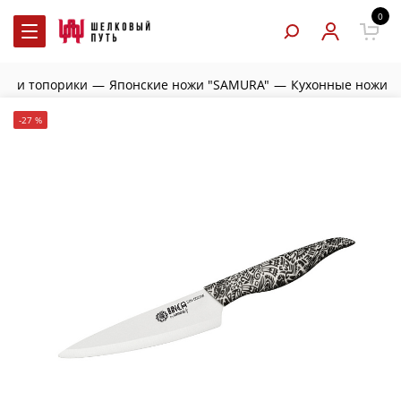
0
жи и топорики
—
Японские ножи "SAMURA"
—
Кухонные ножи
-27 %