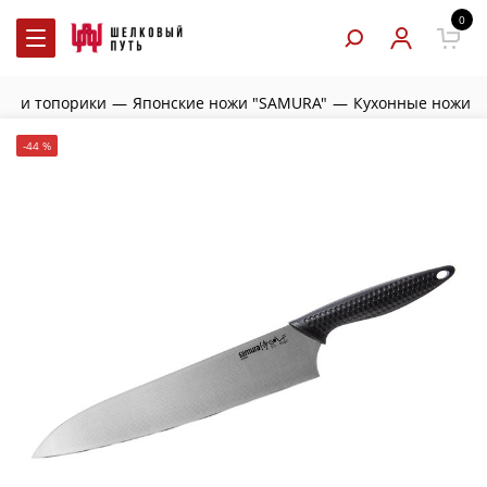
0
жи и топорики
—
Японские ножи "SAMURA"
—
Кухонные ножи
-44 %