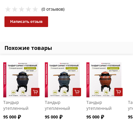
(0 отзывов)
Написать отзыв
Похожие товары
Тандыр
Тандыр
Тандыр
Т
утепленный
утепленный
утепленный
ут
"Сармат" с
"Сармат" с
"Сармат" с
"С
95 000
95 000
95 000
95
откидной
откидной
откидной
от
крышкой и
крышкой и
крышкой и
кр
термометром
термометром
термометром
т