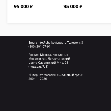
крышкой и
крышкой и
95 000
95 000
термометром цвет
термометром цвет
Графит
Серый
Email:
info@shelkoviyput.ru
Телефон:
8
(800) 301-07-91
Россия, Москва, поселение
Мосрентген, Логистический
центр Славянский Мир, 28
(подъезд 7, 8)
Интернет-магазин «Шелковый путь»
2004 — 2026