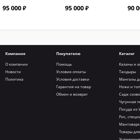
крышкой и
крышкой и
крыш
95 000
95 000
90 0
термометром цвет
термометром цвет
терм
Терракот
Тиффани
Компания
Покупателю
Каталог
О компании
Помощь
Казаны и а
Новости
Условия оплаты
Тандыры
Политика
Условия доставки
Мангалы д
Гарантия на товар
Ножи и то
Обмен и возврат
Садж сков
Чугунная п
Посуда из 
Рис, специи
Мантоварк
Товары для
Уцененные