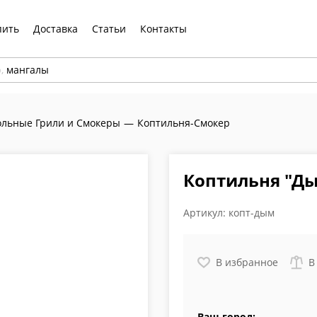
пить
Доставка
Статьи
Контакты
р,
мангалы
ольные Грили и Смокеры
—
Коптильня-Смокер
Коптильня "Д
Артикул:
копт-дым
В избранное
В
Ваш город: