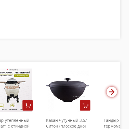
ыр утепленный
Казан чугунный 3.5л
Тандыр "Коч
ат" с откидной
Ситон (плоское дно)
термометро