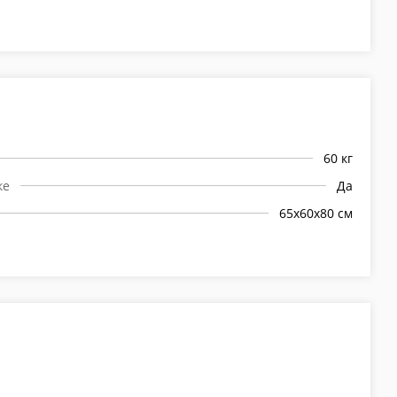
60 кг
ке
Да
65х60х80 см