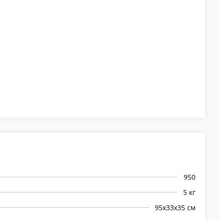
950
5 кг
95х33х35 см