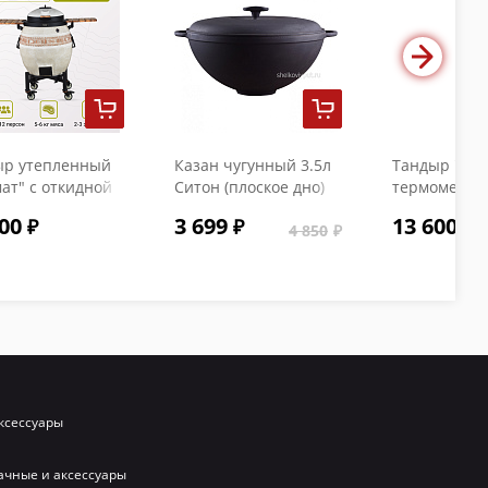
ыр утепленный
Казан чугунный 3.5л
Тандыр "Коч
ат" с откидной
Ситон (плоское дно)
термометро
кой и
с чугунной крышкой
00
3 699
13 600
ометром
4 850
ксессуары
ачные и аксессуары