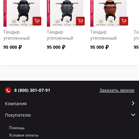
Тандыр
Тандыр
Тандыр
Т
утепленный
утепленный
утепленный
ут
"Сармат" с
"Сармат" с
"Сармат" с
"С
95 000
95 000
95 000
95
откидной
откидной
откидной
от
крышкой и
крышкой и
крышкой и
кр
термометром
термометром
термометром
т
цвет Графит
цвет Серый
цвет Терракот
цв
8 (800) 301-07-91
Заказать звонок
Компания
Покупателю
Помощь
Условия оплаты