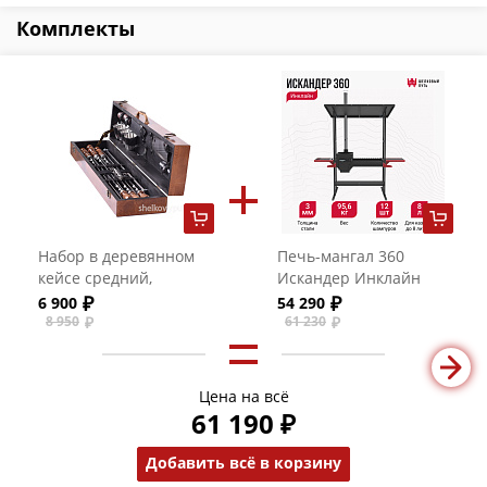
Комплекты
Набор в деревянном
Печь-мангал 360
кейсе средний,
Искандер Инклайн
Классика №2-2,
6 900
54 290
полный
8 950
61 230
Цена на всё
61 190 ₽
Добавить всё в корзину