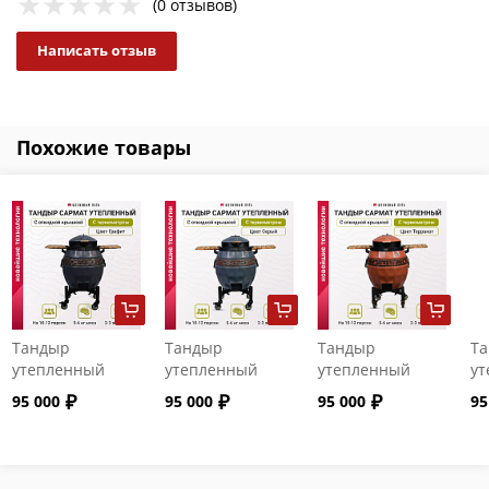
(0 отзывов)
Написать отзыв
Похожие товары
Тандыр
Тандыр
Тандыр
Т
утепленный
утепленный
утепленный
ут
"Сармат" с
"Сармат" с
"Сармат" с
"С
95 000
95 000
95 000
95
откидной
откидной
откидной
от
крышкой и
крышкой и
крышкой и
кр
термометром
термометром
термометром
т
цвет Графит
цвет Серый
цвет Терракот
цв