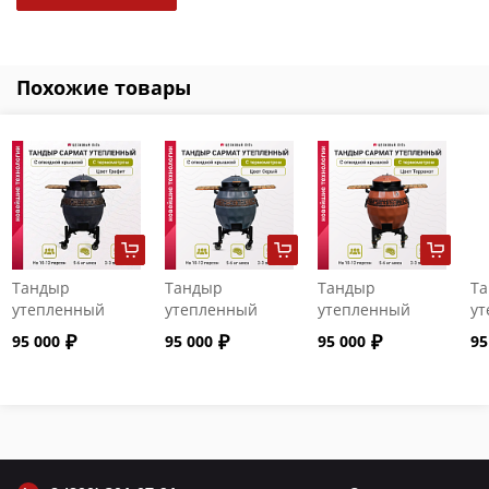
Похожие товары
Тандыр
Тандыр
Тандыр
Т
утепленный
утепленный
утепленный
ут
"Сармат" с
"Сармат" с
"Сармат" с
"С
95 000
95 000
95 000
95
откидной
откидной
откидной
от
крышкой и
крышкой и
крышкой и
кр
термометром
термометром
термометром
т
цвет Графит
цвет Серый
цвет Терракот
цв