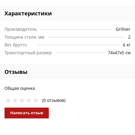
моющих средств
аккуратный и презентабельный внешний вид
Характеристики
не ломаются, в отличие от хрупкого чугуна
Производитель
Grillver
Толщина стали, мм
2
Вес брутто
6 кг
Транспортный размер
74х47х5 см
Отзывы
Общая оценка
(0 отзывов)
Написать отзыв