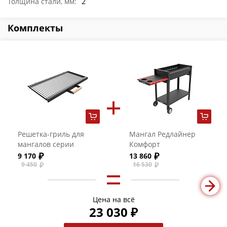
Толщина стали, мм:
2
Комплекты
Решетка-гриль для
Мангал Редлайнер
мангалов серии
Комфорт
"Редлайнер" из нерж.
9 170
13 860
стали
9 450
16 530
Цена на всё
23 030 ₽