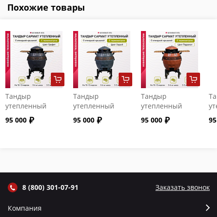
Похожие товары
Тандыр
Тандыр
Тандыр
Т
утепленный
утепленный
утепленный
ут
"Сармат" с
"Сармат" с
"Сармат" с
"С
95 000
95 000
95 000
95
откидной
откидной
откидной
от
крышкой и
крышкой и
крышкой и
кр
термометром
термометром
термометром
т
цвет Графит
цвет Серый
цвет Терракот
цв
8 (800) 301-07-91
Заказать звонок
Компания