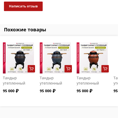
Написать отзыв
Похожие товары
Тандыр
Тандыр
Тандыр
Т
утепленный
утепленный
утепленный
ут
"Сармат" с
"Сармат" с
"Сармат" с
"С
95 000
95 000
95 000
95
откидной
откидной
откидной
от
крышкой и
крышкой и
крышкой и
кр
термометром
термометром
термометром
т
цвет Графит
цвет Серый
цвет Терракот
цв