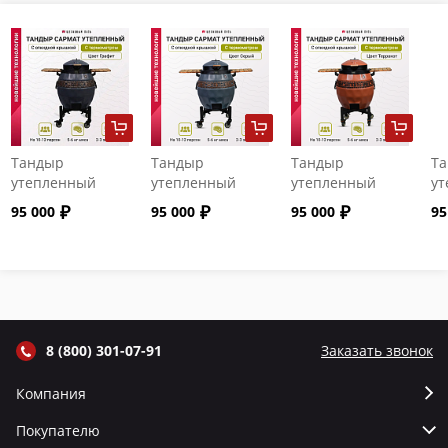
Тандыр
Тандыр
Тандыр
Т
утепленный
утепленный
утепленный
ут
"Сармат" с
"Сармат" с
"Сармат" с
"С
95 000
95 000
95 000
95
откидной
откидной
откидной
от
крышкой и
крышкой и
крышкой и
кр
термометром
термометром
термометром
т
цвет Графит
цвет Серый
цвет Терракот
цв
8 (800) 301-07-91
Заказать звонок
Компания
Покупателю