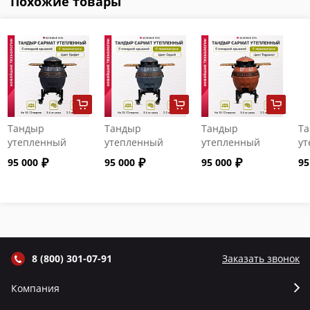
Похожие товары
Тандыр
Тандыр
Тандыр
Т
утепленный
утепленный
утепленный
ут
"Сармат" с
"Сармат" с
"Сармат" с
"С
95 000
95 000
95 000
95
откидной
откидной
откидной
от
крышкой и
крышкой и
крышкой и
кр
термометром
термометром
термометром
т
цвет Графит
цвет Серый
цвет Терракот
цв
8 (800) 301-07-91
Заказать звонок
Компания