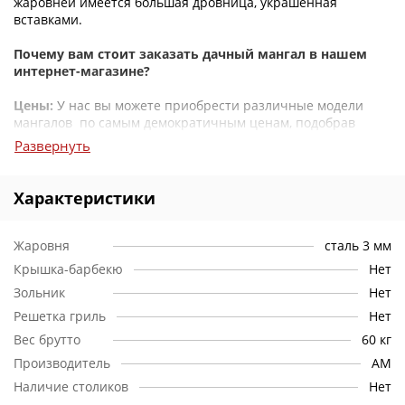
жаровней имеется большая дровница, украшенная
вставками.
Почему вам стоит заказать дачный мангал в нашем
интернет-магазине?
Цены:
У нас вы можете приобрести различные модели
мангалов по самым демократичным ценам, подобрав
именно тот вариант, который наилучшим образом будет
Развернуть
соответствовать Вашим потребностям.
Консультации:
Если у вас возникнут вопросы
Характеристики
ассортименту, вы можете позвонить нам, и наши
консультанты обязательно помогут вам с выбором и
предоставят всю необходимую информацию.
Жаровня
сталь 3 мм
Крышка-барбекю
Нет
Различные способы заказа:
Вы можете сделать заказ
Зольник
Нет
любым удобным для Вас способом: заказать через
«корзину» на сайте, позвонить по телефону или прислать
Решетка гриль
Нет
заявку на электронную почту .
Вес брутто
60 кг
Доставка:
Производитель
Мы осуществляем доставку в любой регион
АМ
России, а благодаря эксклюзивным договорам с такими
Наличие столиков
Нет
транспортными компаниями как: СДЭК, ДПД, Деловые