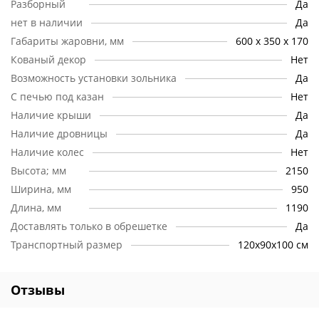
Разборный
Да
линии, у нас есть возможность осуществлять доставку по
самым низким тарифам.
нет в наличии
Да
Габариты жаровни, мм
600 х 350 х 170
Качество:
Мы гарантируем качество приобретаемой Вами
Кованый декор
Нет
продукции. Мы проверяем продукцию перед отправкой –
растрескивания, искривления и другие дефекты
Возможность установки зольника
Да
исключены. Вы можете быть уверены в том, что получите
С печью под казан
Нет
ваш заказ в целости и сохранности.
Наличие крыши
Да
Наличие дровницы
Да
Наличие колес
Нет
Высота; мм
2150
Ширина, мм
950
Длина, мм
1190
Доставлять только в обрешетке
Да
Транспортный размер
120х90х100 см
Отзывы