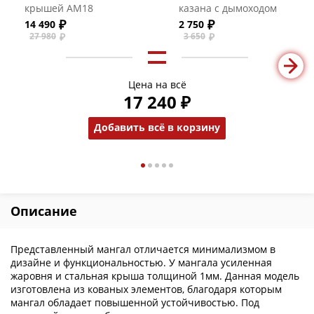
крышей АМ18
казана с дымоходом
(толщина жаровни 3
14 490
2 750
мм, без аксессуаров)
27 980
3 650
Цена на всё
17 240 ₽
Добавить всё в корзину
Описание
Представленный мангал отличается минимализмом в
дизайне и функциональностью. У мангала усиленная
жаровня и стальная крыша толщиной 1мм. Данная модель
изготовлена из кованых элементов, благодаря которым
мангал обладает повышенной устойчивостью. Под