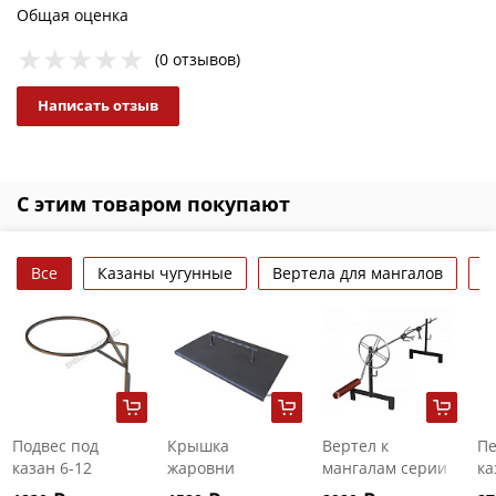
Общая оценка
(0 отзывов)
Написать отзыв
С этим товаром покупают
Все
Казаны чугунные
Вертела для мангалов
Д
Подвес под
Крышка
Вертел к
Пе
казан 6-12
жаровни
мангалам серии
ка
литров
мангала АМ
АМ малый
д