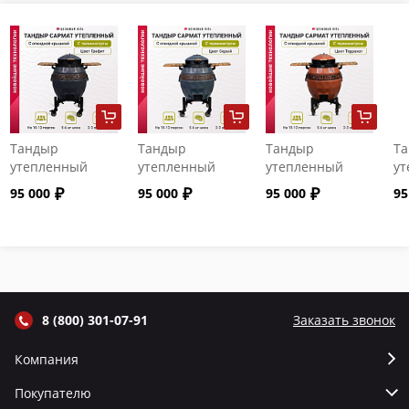
Тандыр
Тандыр
Тандыр
Т
утепленный
утепленный
утепленный
ут
"Сармат" с
"Сармат" с
"Сармат" с
"С
95 000
95 000
95 000
95
откидной
откидной
откидной
от
крышкой и
крышкой и
крышкой и
кр
термометром
термометром
термометром
т
цвет Графит
цвет Серый
цвет Терракот
цв
8 (800) 301-07-91
Заказать звонок
Компания
Покупателю