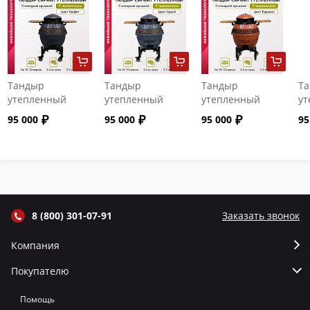
Тандыр
Тандыр
Тандыр
Т
утепленный
утепленный
утепленный
ут
"Сармат" с
"Сармат" с
"Сармат" с
"С
95 000
95 000
95 000
95
откидной
откидной
откидной
от
крышкой и
крышкой и
крышкой и
кр
термометром
термометром
термометром
т
цвет Графит
цвет Серый
цвет Терракот
цв
8 (800) 301-07-91
Заказать звонок
Компания
Покупателю
Помощь