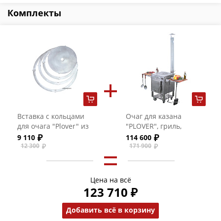
Комплекты
Вставка с кольцами
Очаг для казана
для очага "Plover" из
"PLOVER", гриль,
нержавеющей стали
мангал из
9 110
114 600
(3 мм)
нержавеющей стали
12 300
171 900
(3мм - без
аксессуаров)
Цена на всё
123 710 ₽
Добавить всё в корзину