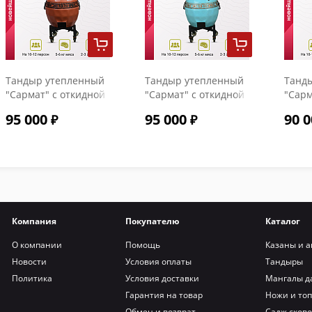
Тандыр утепленный
Тандыр утепленный
Танд
"Сармат" с откидной
"Сармат" с откидной
"Сарм
крышкой и
крышкой и
крыш
95 000
95 000
90 0
термометром цвет
термометром цвет
терм
Терракот
Тиффани
Компания
Покупателю
Каталог
О компании
Помощь
Казаны и а
Новости
Условия оплаты
Тандыры
Политика
Условия доставки
Мангалы д
Гарантия на товар
Ножи и то
Обмен и возврат
Садж сков