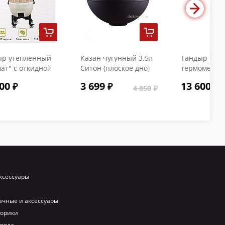
ыр утепленный
Казан чугунный 3.5л
Тандыр "Коч
ат" с откидной
Ситон (плоское дно)
термометро
кой и
с чугунной крышкой
00
3 699
13 600
ометром
4 850
ксессуары
ачные и аксессуары
порики
орода