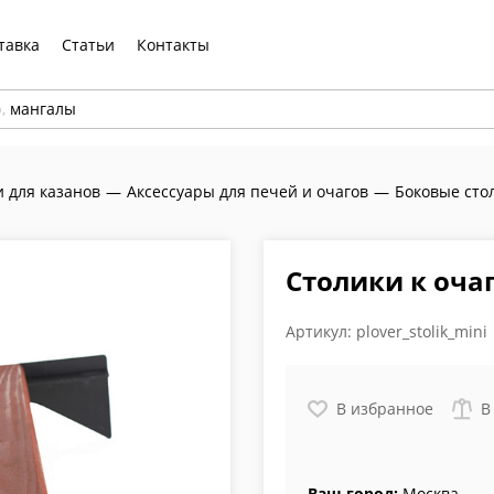
тавка
Статьи
Контакты
р,
мангалы
и для казанов
—
Аксессуары для печей и очагов
—
Боковые сто
Столики к очаг
Артикул:
plover_stolik_mini
В избранное
В
Ваш город:
Москва