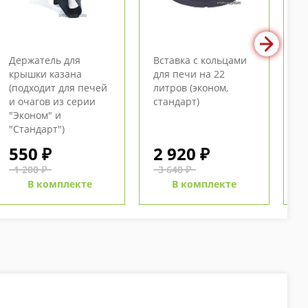
Держатель для
Вставка с кольцами
М
крышки казана
для печи на 22
12
(подходит для печей
литров (эконом,
ст
и очагов из серии
стандарт)
"Эконом" и
"Стандарт")
550 ₽
2 920 ₽
3
1 200 ₽
3 640 ₽
5
В комплекте
В комплекте