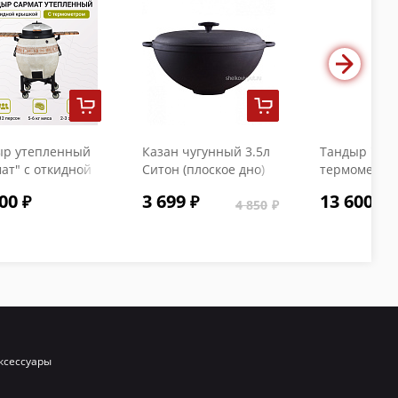
ыр утепленный
Казан чугунный 3.5л
Тандыр "Коч
ат" с откидной
Ситон (плоское дно)
термометро
кой и
с чугунной крышкой
00
3 699
13 600
ометром
4 850
ксессуары