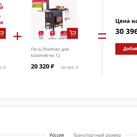
Цена н
30 39
Добав
Печь Plovman для
казанов на 12
литров + два
20 320
0
боковых столика (без
30 480
аксессуаров)
Россия
Транспортный размер