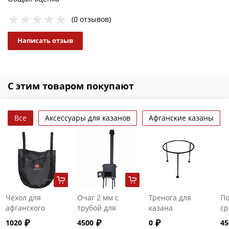
(0 отзывов)
Написать отзыв
С этим товаром покупают
Все
Аксессуары для казанов
Афганские казаны
Чехол для
Очаг 2 мм с
Тренога для
По
афганского
трубой для
казана
ср
казана на 30
казанов на 8-10
ру
1020
4500
0
45
литров
литров
ка