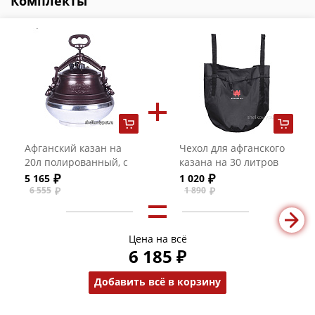
Комплекты
Афганский казан на
Чехол для афганского
20л полированный, с
казана на 30 литров
ручками
5 165
1 020
6 555
1 890
Цена на всё
6 185 ₽
Добавить всё в корзину