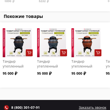
1890
5232
1
ли
Похожие товары
Тандыр
Тандыр
Тандыр
Т
утепленный
утепленный
утепленный
ут
"Сармат" с
"Сармат" с
"Сармат" с
"С
95 000
95 000
95 000
95
откидной
откидной
откидной
от
крышкой и
крышкой и
крышкой и
кр
термометром
термометром
термометром
т
цвет Графит
цвет Серый
цвет Терракот
цв
8 (800) 301-07-91
Заказать звонок