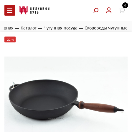
0
лавная
—
Каталог
—
Чугунная посуда
—
Сковороды чугунные
-22 %