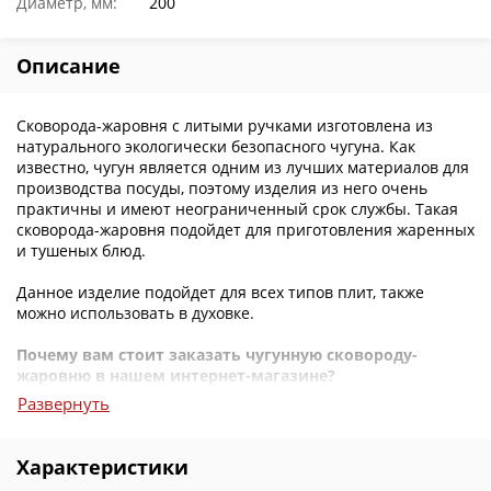
Диаметр, мм:
200
Описание
Сковорода-жаровня с литыми ручками изготовлена из
натурального экологически безопасного чугуна. Как
известно, чугун является одним из лучших материалов для
производства посуды, поэтому изделия из него очень
практичны и имеют неограниченный срок службы. Такая
сковорода-жаровня подойдет для приготовления жаренных
и тушеных блюд.
Данное изделие подойдет для всех типов плит, также
можно использовать в духовке.
Почему вам стоит заказать чугунную сковороду-
жаровню в нашем интернет-магазине?
Развернуть
Цены
: У нас вы можете приобрести чугунные сковороды,
жаровни различных размеров по самым доступным ценам.
Характеристики
Консультации
: Если у вас возникнут вопросы по