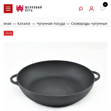
0
лавная
—
Каталог
—
Чугунная посуда
—
Сковороды чугунные
-15 %