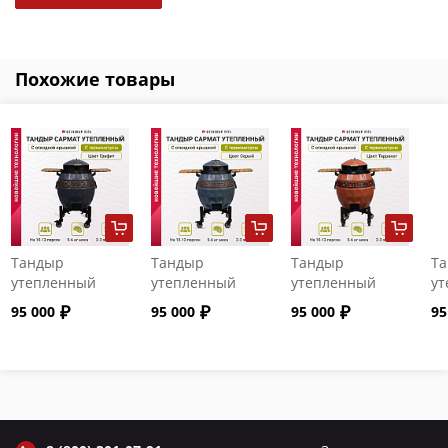
Похожие товары
Тандыр
Тандыр
Тандыр
Т
утепленный
утепленный
утепленный
ут
"Сармат" с
"Сармат" с
"Сармат" с
"С
95 000
95 000
95 000
95
откидной
откидной
откидной
от
крышкой и
крышкой и
крышкой и
кр
термометром
термометром
термометром
т
цвет Графит
цвет Серый
цвет Терракот
цв