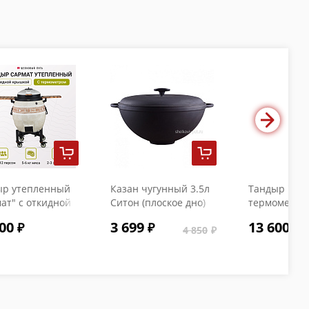
ыр утепленный
Казан чугунный 3.5л
Тандыр "Коч
ат" с откидной
Ситон (плоское дно)
термометро
кой и
с чугунной крышкой
00
3 699
13 600
ометром
4 850