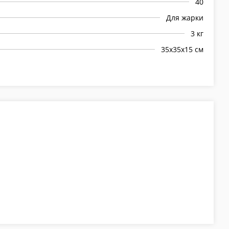
40
Для жарки
3 кг
35х35х15 см