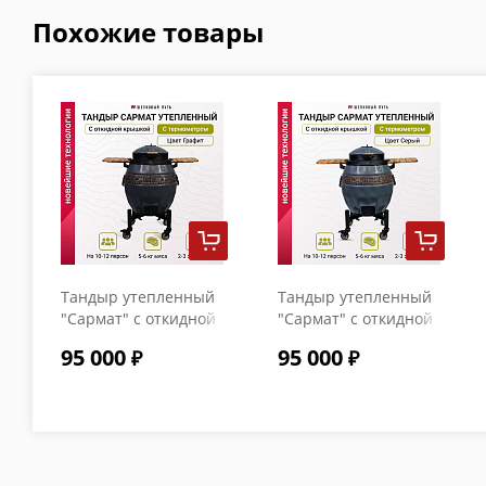
Похожие товары
Тандыр утепленный
Тандыр утепленный
"Сармат" с откидной
"Сармат" с откидной
крышкой и
крышкой и
95 000
95 000
термометром цвет
термометром цвет
Графит
Серый