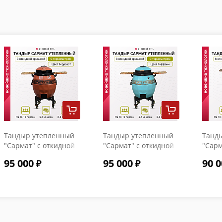
Тандыр утепленный
Тандыр утепленный
Танд
"Сармат" с откидной
"Сармат" с откидной
"Сарм
крышкой и
крышкой и
крыш
95 000
95 000
90 0
термометром цвет
термометром цвет
терм
Терракот
Тиффани