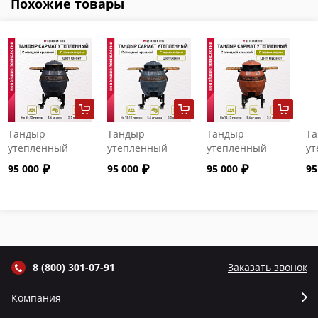
Похожие товары
Тандыр
Тандыр
Тандыр
Т
утепленный
утепленный
утепленный
ут
"Сармат" с
"Сармат" с
"Сармат" с
"С
95 000
95 000
95 000
95
откидной
откидной
откидной
от
крышкой и
крышкой и
крышкой и
кр
термометром
термометром
термометром
т
цвет Графит
цвет Серый
цвет Терракот
цв
8 (800) 301-07-91
Заказать звонок
Компания