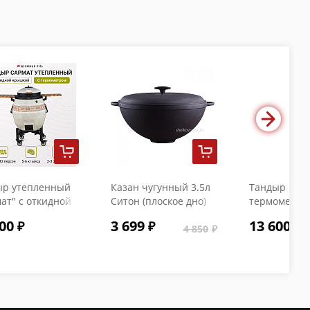
ыр утепленный
Казан чугунный 3.5л
Тандыр "Коч
ат" с откидной
Ситон (плоское дно)
термометро
кой и
с чугунной крышкой
00
3 699
13 600
ометром
4 850