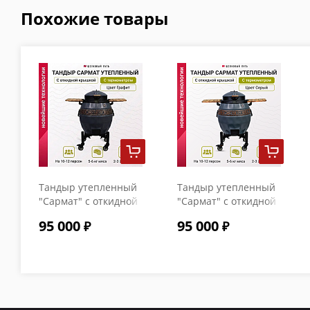
Похожие товары
Тандыр утепленный
Тандыр утепленный
"Сармат" с откидной
"Сармат" с откидной
крышкой и
крышкой и
95 000
95 000
термометром цвет
термометром цвет
Графит
Серый