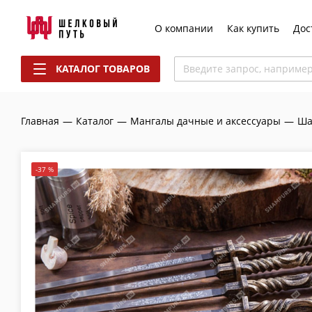
О компании
Как купить
Дос
КАТАЛОГ ТОВАРОВ
Введите запрос, наприме
Главная
—
Каталог
—
Мангалы дачные и аксессуары
—
Ша
-37 %