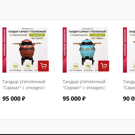
Тандыр утепленный
Тандыр утепленный
Танд
"Сармат" с откидной
"Сармат" с откидной
"Сарм
крышкой и
крышкой и
крыш
95 000
95 000
90 0
термометром цвет
термометром цвет
терм
Терракот
Тиффани