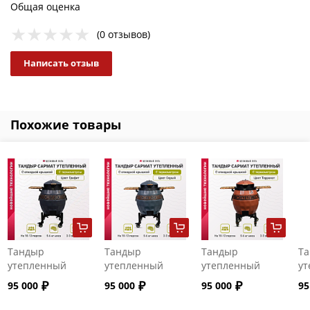
Общая оценка
(0 отзывов)
Написать отзыв
Похожие товары
Тандыр
Тандыр
Тандыр
Т
утепленный
утепленный
утепленный
ут
"Сармат" с
"Сармат" с
"Сармат" с
"С
95 000
95 000
95 000
95
откидной
откидной
откидной
от
крышкой и
крышкой и
крышкой и
кр