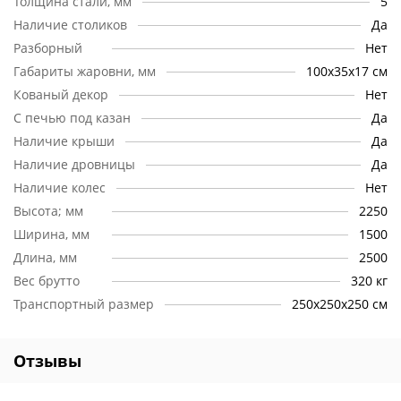
Толщина стали, мм
5
Решетка для гриля (решетка из стального квадратного
Наличие столиков
прутка 10x10 мм. Состоит из 5 сегментов шириной по 20
Да
см)
Разборный
Нет
Габариты жаровни, мм
100х35х17 см
Кованый декор
Нет
С печью под казан
Да
Наличие крыши
Да
Наличие дровницы
Да
Наличие колес
Нет
Высота; мм
2250
Ширина, мм
1500
Длина, мм
2500
Вес брутто
320 кг
Транспортный размер
250x250x250 см
Отзывы