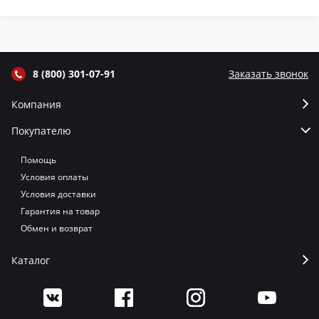
термометром
термометром
термометром
т
цвет Графит
цвет Серый
цвет Терракот
цв
8 (800) 301-07-91
Заказать звонок
Компания
Покупателю
Помощь
Условия оплаты
Условия доставки
Гарантия на товар
Обмен и возврат
Каталог