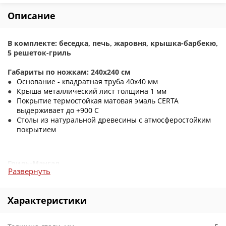
Описание
В комплекте: беседка, печь, жаровня, крышка-барбекю,
5 решеток-гриль
Габариты по ножкам: 240x240 см
Основание - квадратная труба 40x40 мм
Крыша металлический лист толщина 1 мм
Покрытие термостойкая матовая эмаль CERTA
выдерживает до +900 C
Столы из натуральной древесины с атмосферостойким
покрытием
Гриль-Мангал
Развернуть
размер жаровни 100x35x17 см
толщина металла: стенки 5 мм, дно 5 мм
Характеристики
прорези под шампуры - 13 шт
2 зольных ящика
Крышка-барбекю с датчиком температуры