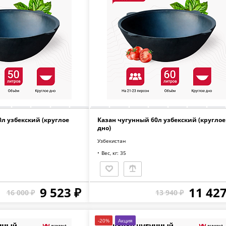
л узбекский (круглое
Казан чугунный 60л узбекский (круглое
дно)
Узбекистан
Вес, кг: 35
9 523 ₽
11 427
16 000 ₽
13 940 ₽
-20%
Акция