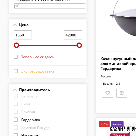
(10)
Цена
Товары со скидкой
Казан чугунный п
алюминиевой кр
Гардарика
Экспресс-доставка
Россия
Вес, кг: 12.5
Производитель
Беларусь
Биол
Бризоль
Гардарика
-40%
Акция
Камская Посуда
Наманган