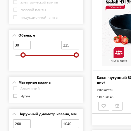
электрической плиты
газовой плиты
индукционной плиты
Объем, л
Казан чугунный 80
дно)
Материал казана
Алюминий
Узбекистан
Чугун
Вес, кг: 48
Наружный диаметр казана, мм