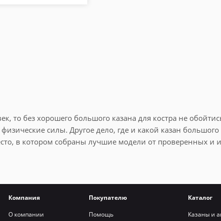
ек, то без хорошего большого казана для костра не обойтис
зические силы. Другое дело, где и какой казан большого 
сто, в котором собраны лучшие модели от проверенных и и
браться.
тров, в которых за 1 закладку продуктов можно приготовить
тая и инструменты, находящиеся под рукой повара, обязаны
Компания
Покупателю
Каталог
.
О компании
Помощь
Казаны и а
йдете только качественные модели от проверенных и испыта