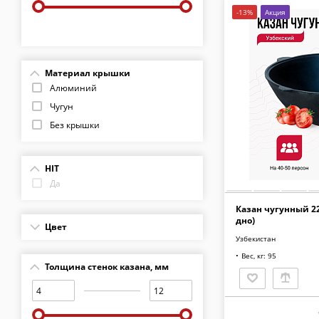
-13%
Акция
Материал крышки
Алюминий
Чугун
Без крышки
HIT
Да
Казан чугунный 22
дно)
Цвет
Узбекистан
Вес, кг: 95
Толщина стенок казана, мм