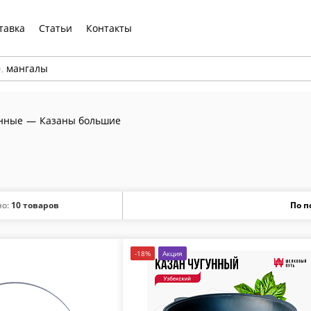
тавка
Статьи
Контакты
р,
мангалы
унные
—
Казаны большие
но:
10 товаров
-18%
Акция