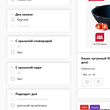
Ситон
Дно казана
Круглое
Плоское
С крышкой-сковородой
Да
Нет
Казан чугунный 50
дно)
С крышкой-садж
Узбекистан
Да
Вес, кг: 33
Нет
Подходит для
керамической плиты
уличной печи/очага
-48%
Акция