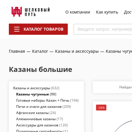
О компании
Как купить
Дос
КАТАЛОГ ТОВАРОВ
Введите запрос, наприме
Главная
—
Каталог
—
Казаны и аксессуары
—
Казаны чуг
Казаны большие
Найде
Казаны и аксессуары
(632)
Казаны чугунные
(90)
Готовые наборы: Казан + Печь
(194)
Печи и очаги для казанов
(209)
-34%
Афганские казаны
(24)
Алюминиевые казаны
(17)
Аксессуары для казанов
(120)
Подарочные сертификаты
(1)