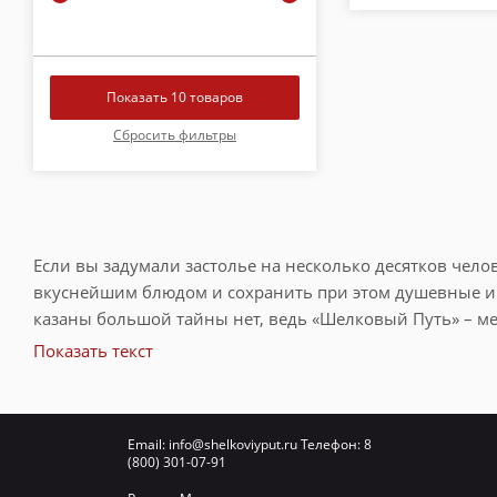
Если вы задумали застолье на несколько десятков челов
вкуснейшим блюдом и сохранить при этом душевные и фи
казаны большой тайны нет, ведь «Шелковый Путь» – ме
какой большой казан выбрать, стоит внимательно разо
Показать текст
Казаны больших размеров – это модели от 30 до 200 ли
Приготовление пищи в большом объеме – задача непрос
Email:
info@shelkoviyput.ru
Телефон:
8
он должен быть достаточно велик и прост в обращении
(800) 301-07-91
Просматривая казаны на сайте shelkoviyput.ru, вы на