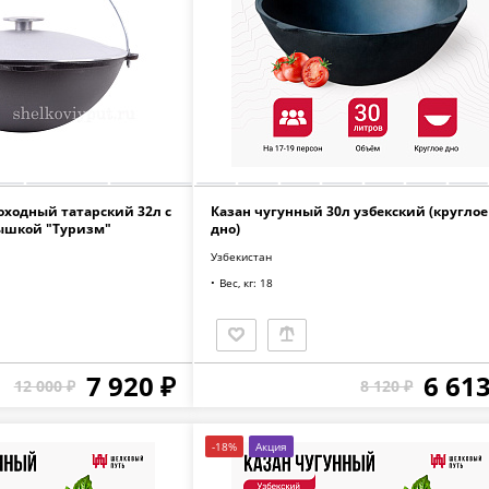
оходный татарский 32л с
Казан чугунный 30л узбекский (круглое
ышкой "Туризм"
дно)
Узбекистан
Вес, кг: 18
7 920 ₽
6 613
12 000 ₽
8 120 ₽
-18%
Акция