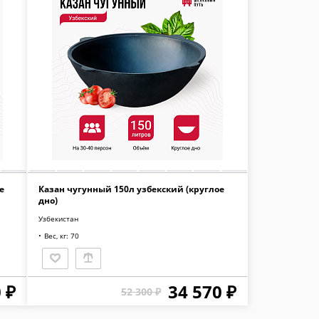
е
Казан чугунный 150л узбекский (круглое
дно)
Узбекистан
Вес, кг: 70
 ₽
34 570 ₽
52 300 ₽