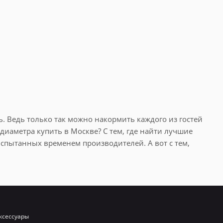
ь. Ведь только так можно накормить каждого из гостей
диаметра купить в Москве? С тем, где найти лучшие
спытанных временем производителей. А вот с тем,
 от 80 и 500 средних порций соответственно.
 быть качественными. Это правило касается и казана,
ксессуары
нных нами производителей. Однако и здесь важно