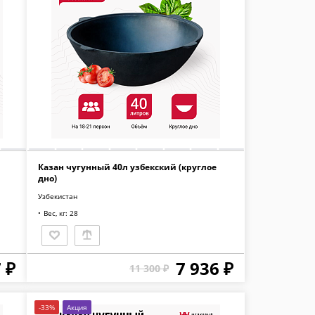
Казан чугунный 40л узбекский (круглое
дно)
Узбекистан
Вес, кг: 28
 ₽
7 936 ₽
11 300 ₽
-33%
Акция