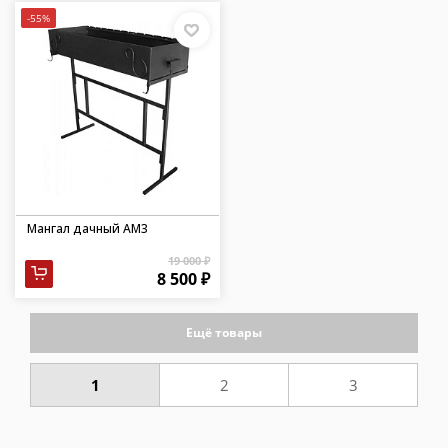
-55%
Мангал дачный АМ3
19 000 ₽
8 500 ₽
Ещё товары
1
2
3