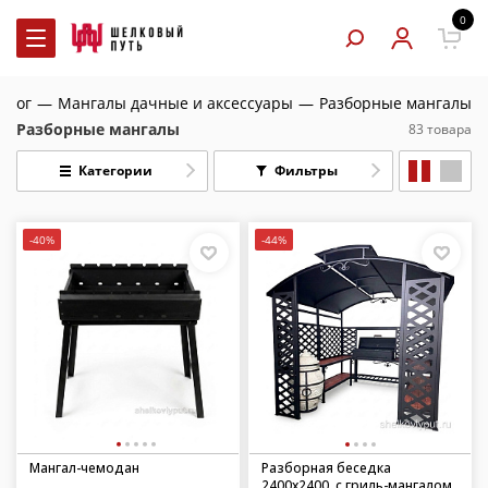
0
алог
—
Мангалы дачные и аксессуары
—
Разборные мангалы
Разборные мангалы
83 товара
Категории
Фильтры
-40%
-44%
Мангал-чемодан
Разборная беседка
2400х2400, с гриль-мангалом