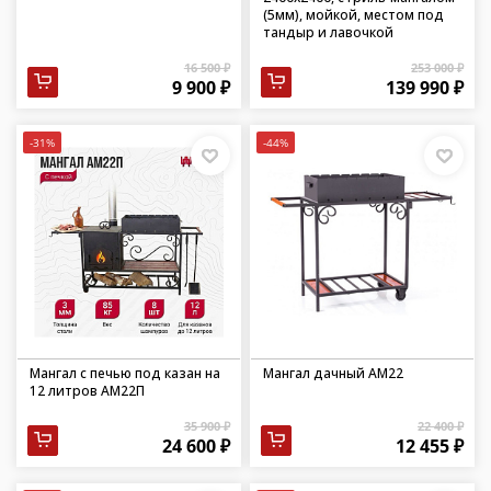
(5мм), мойкой, местом под
тандыр и лавочкой
16 500 ₽
253 000 ₽
9 900 ₽
139 990 ₽
-31%
-44%
Мангал с печью под казан на
Мангал дачный АМ22
12 литров АМ22П
35 900 ₽
22 400 ₽
24 600 ₽
12 455 ₽