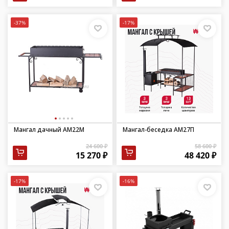
-37%
-17%
Мангал дачный АМ22М
Мангал-беседка АМ27П
24 600 ₽
58 600 ₽
15 270 ₽
48 420 ₽
-17%
-16%