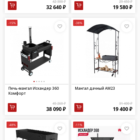
42 300 ₽
29 450 ₽
32 640 ₽
19 580 ₽
-15%
-38%
Печь-мангал Искандер 360
Мангал дачный АМ23
Комфорт
45 260 ₽
31 400 ₽
38 090 ₽
19 400 ₽
-48%
-11%