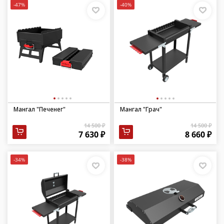
-47%
-40%
Мангал "Печенег"
Мангал "Грач"
14 500 ₽
14 500 ₽
7 630 ₽
8 660 ₽
-34%
-38%