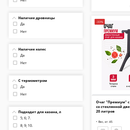
Нет
Наличие дровницы
-33%
Да
Нет
Наличие колес
Да
Нет
С термометром
Да
Нет
Очаг "Премиум" с
со стеклянной две
20 литров
Подходит для казана, л
5; 6; 7.
Вес, кг: 45
8; 9; 10.