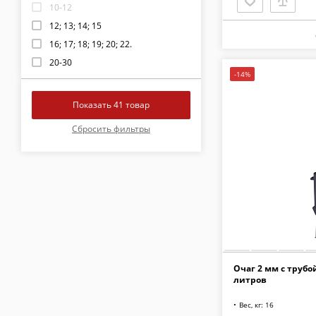
10-12
12; 13; 14; 15
16; 17; 18; 19; 20; 22.
20-30
-14%
30;40
50
80
100-200
100
30
12, 13, 14, 15 , 16 , 17
Очаг 2 мм с трубо
литров
Вес, кг: 16