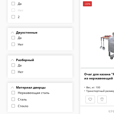
Да
-33%
Нет
2
Двухстенные
Да
Нет
Разборный
Да
Нет
Очаг для казана "
из нержавеющей 
Материал дверцы
Вес, кг: 100
Транспортный размер
Нержавеющая сталь
Сталь
Стекло
171