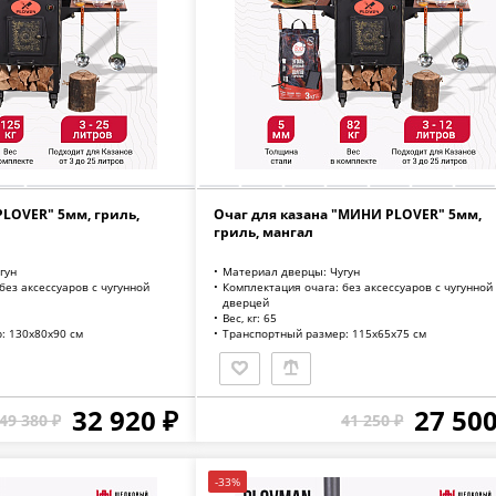
PLOVER" 5мм, гриль,
Очаг для казана "МИНИ PLOVER" 5мм,
гриль, мангал
гун
Материал дверцы: Чугун
без аксессуаров с чугунной
Комплектация очага: без аксессуаров с чугунной
дверцей
Вес, кг: 65
: 130х80х90 см
Транспортный размер: 115х65х75 см
32 920 ₽
27 500
49 380 ₽
41 250 ₽
-33%