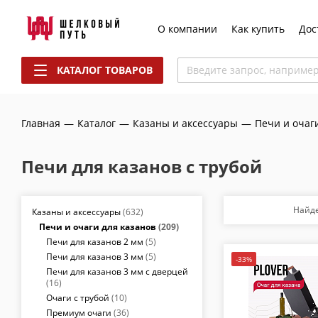
О компании
Как купить
Дос
КАТАЛОГ ТОВАРОВ
Введите запрос, наприме
Главная
—
Каталог
—
Казаны и аксессуары
—
Печи и очаг
Печи для казанов с трубой
Найд
Казаны и аксессуары
(632)
Печи и очаги для казанов
(209)
Печи для казанов 2 мм
(5)
Печи для казанов 3 мм
(5)
-33%
Печи для казанов 3 мм с дверцей
(16)
Очаги с трубой
(10)
Премиум очаги
(36)