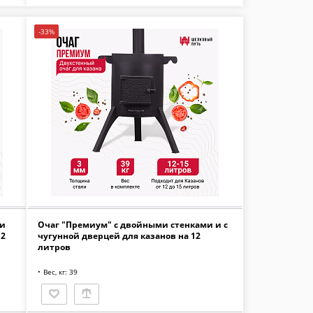
-33%
 и
Очаг "Премиум" с двойными стенками и с
12
чугунной дверцей для казанов на 12
литров
Вес, кг: 39