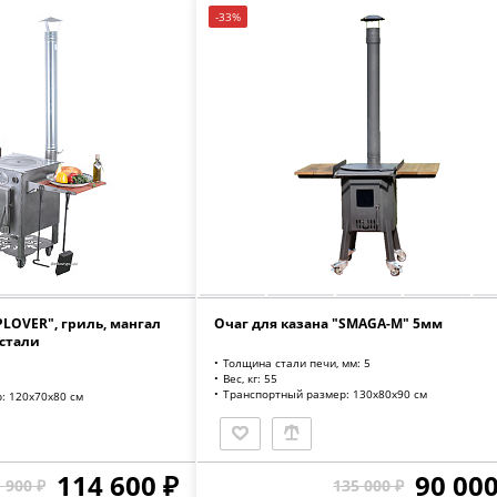
-33%
PLOVER", гриль, мангал
Очаг для казана "SMAGA-M" 5мм
стали
Толщина стали печи, мм: 5
Вес, кг: 55
Транспортный размер: 130х80х90 см
: 120х70х80 см
114 600 ₽
90 000
 900 ₽
135 000 ₽