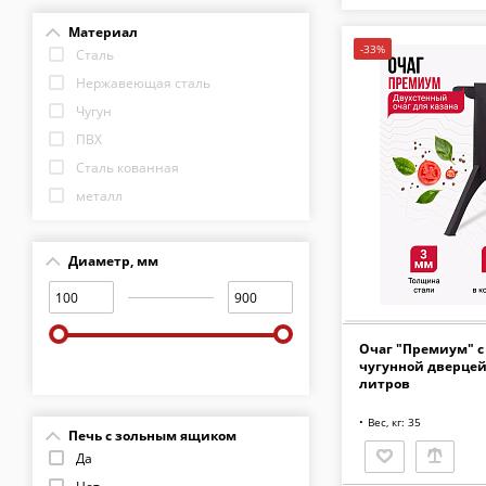
Материал
-33%
Сталь
Нержавеющая сталь
Чугун
ПВХ
Сталь кованная
металл
Светлое дерево
Древесина
Диаметр, мм
Очаг "Премиум" с
чугунной дверцей 
литров
Вес, кг: 35
Печь с зольным ящиком
Да