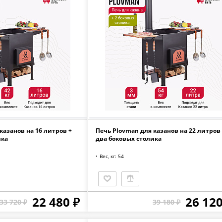
казанов на 16 литров +
Печь Plovman для казанов на 22 литров 
ика
два боковых столика
Вес, кг: 54
22 480 ₽
26 120
33 720 ₽
39 180 ₽