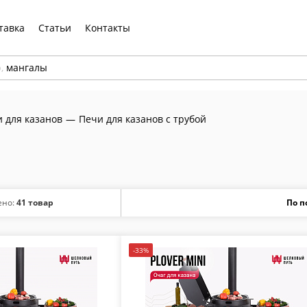
тавка
Статьи
Контакты
р,
мангалы
и для казанов
—
Печи для казанов с трубой
ено:
41 товар
-33%