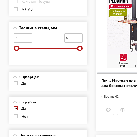
Камская Посуда
МЛМЗ
Россия
Шелковый путь
Толщина стали, мм
С дверцей
Печь Plovman для 
Да
два боковых стол
Вес, кг: 42
С трубой
Да
Нет
Наличие столиков