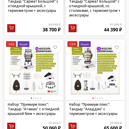
Тандыр "Сармат Большой" с
Тандыр "Сармат Большой" с
откидной крышкой, с
откидной крышкой, со
термометром + аксессуары
столиками, с термометром +
аксессуары
44 540 ₽
57 900 ₽
38 700 ₽
44 390 ₽
-34%
Акция
-16%
Акция
Набор "Премиум плюс":
Набор "Премиум плюс":
Тандыр "Атаман" с откидной
Тандыр "Аладдин" с
крышкой New + аксессуары
термометром + аксессуары
76 850 ₽
78 900 ₽
50 060 ₽
65 600 ₽