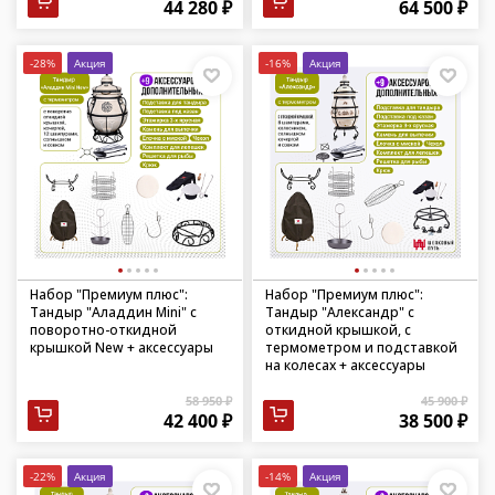
44 280 ₽
64 500 ₽
-28%
Акция
-16%
Акция
Набор "Премиум плюс":
Набор "Премиум плюс":
Тандыр "Аладдин Mini" с
Тандыр "Александр" с
поворотно-откидной
откидной крышкой, с
крышкой New + аксессуары
термометром и подставкой
на колесах + аксессуары
58 950 ₽
45 900 ₽
42 400 ₽
38 500 ₽
-22%
Акция
-14%
Акция