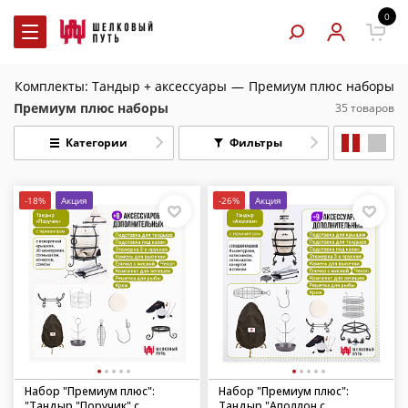
0
—
Комплекты: Тандыр + аксессуары
—
Премиум плюс наборы
Премиум плюс наборы
35 товаров
Категории
Фильтры
-18%
Акция
-26%
Акция
Набор "Премиум плюс":
Набор "Премиум плюс":
"Тандыр "Поручик" с
Тандыр "Аполлон с