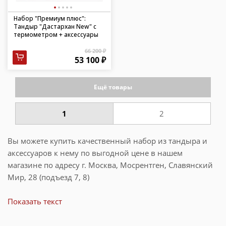
Набор "Премиум плюс":
Тандыр "Дастархан New" с
термометром + аксессуары
66 200 ₽
53 100 ₽
Ещё товары
1
2
Вы можете купить качественный набор из тандыра и
аксессуаров к нему по выгодной цене в нашем
магазине по адресу г. Москва, Мосрентген, Славянский
Мир, 28 (подъезд 7, 8)
Если вы хотите купить тандыр для личного
Показать текст
пользования или коммерции, стоит взвесить, на каком
варианте лучше остановиться — отдельно сам тандыр,