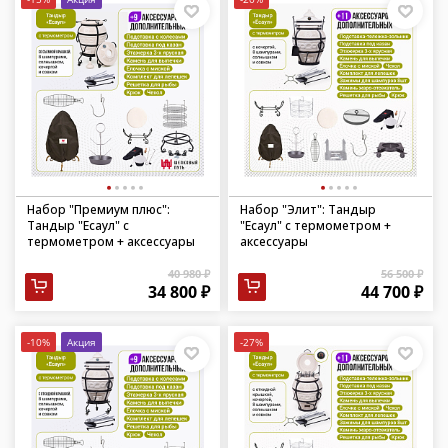
Набор "Премиум плюс":
Набор "Элит": Тандыр
Тандыр "Есаул" с
"Есаул" с термометром +
термометром + аксессуары
аксессуары
40 980 ₽
56 500 ₽
34 800 ₽
44 700 ₽
-10%
Акция
-27%